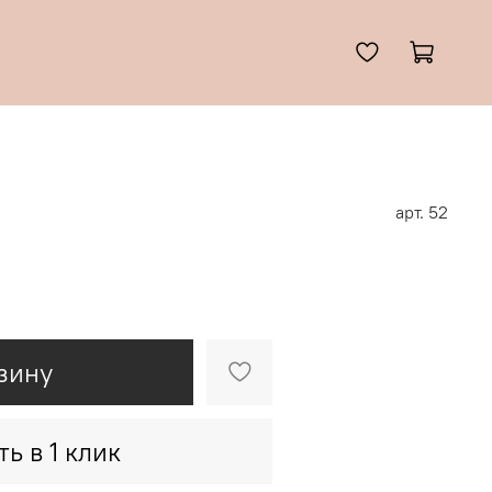
арт.
52
зину
ть в 1 клик