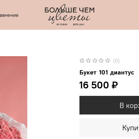
равнение
(0)
Букет 101 диантус
16 500 ₽
В кор
Купи