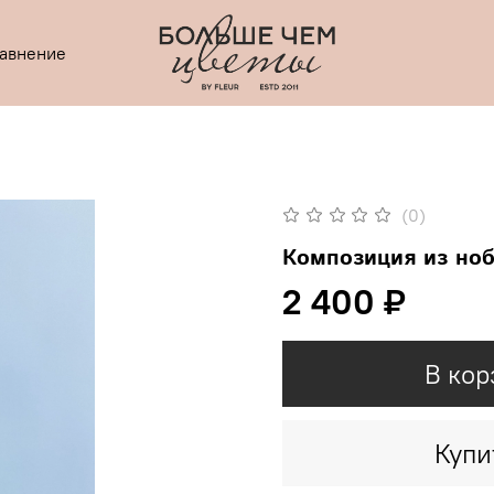
равнение
(0)
Композиция из ноб
2 400 ₽
В кор
Купи