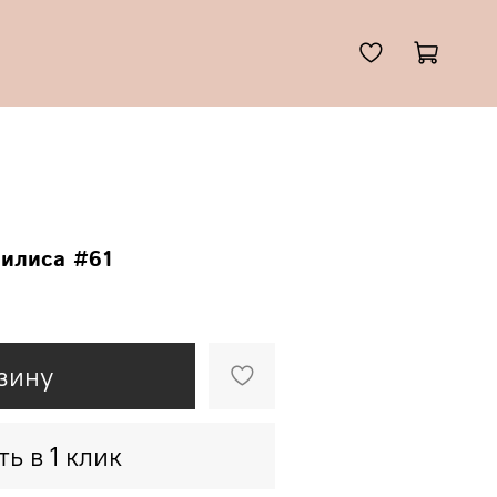
илиса #61
зину
ть в 1 клик